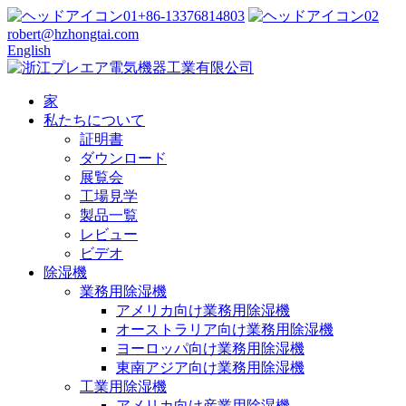
+86-13376814803
robert@hzhongtai.com
English
家
私たちについて
証明書
ダウンロード
展覧会
工場見学
製品一覧
レビュー
ビデオ
除湿機
業務用除湿機
アメリカ向け業務用除湿機
オーストラリア向け業務用除湿機
ヨーロッパ向け業務用除湿機
東南アジア向け業務用除湿機
工業用除湿機
アメリカ向け産業用除湿機