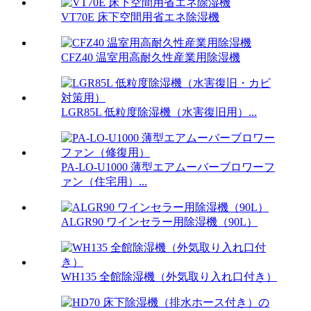
VT70E 床下空間用省エネ除湿機
CFZ40 温室用高耐久性産業用除湿機
LGR85L 低粒度除湿機（水害復旧用）...
PA-LO-U1000 薄型エアムーバーブロワーフ
ァン（住宅用）...
ALGR90 ワインセラー用除湿機（90L）
WH135 全館除湿機（外気取り入れ口付き）