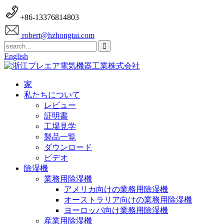
+86-13376814803
robert@hzhongtai.com
English
家
私たちについて
レビュー
証明書
工場見学
製品一覧
ダウンロード
ビデオ
除湿機
業務用除湿機
アメリカ向けの業務用除湿機
オーストラリア向けの業務用除湿機
ヨーロッパ向け業務用除湿機
産業用除湿機