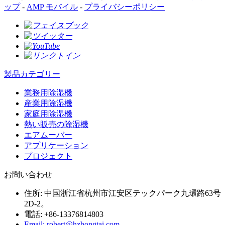
ップ
-
AMP モバイル
-
プライバシーポリシー
製品カテゴリー
業務用除湿機
産業用除湿機
家庭用除湿機
熱い販売の除湿機
エアムーバー
アプリケーション
プロジェクト
お問い合わせ
住所: 中国浙江省杭州市江安区テックパーク九環路63号
2D-2。
電話: +86-13376814803
Email: robert@hzhongtai.com