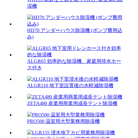
湿機
HD70 アンダーハウス除湿機 (ポンプ費用込
み)
ALGR65 効率的な除湿機、家庭用排水ホー
ス付き
ALGR110 地下室設置後の水軽減除湿機
ZETA480 産業用商業用成長テント除湿機
PRO500 温室用大型業務用除湿機