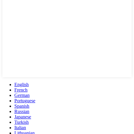
English
French
German
Portuguese
Spanish
Russian
Japanese
Turkish
Italian
Lithuanian