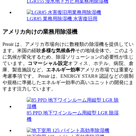
LGR155 浸水地下カビ用業務用除湿機
LGR85 業務用除湿機 水害復旧用
アメリカ向けの業務用除湿機
Preair は、アメリカ市場向けに数種類の除湿機を提供してい
ます。米国の経験
多様な気候条件
その地域全体で。このよう
に気候が変化するため、除湿ソリューションの必要性が生じ
ています。
コマーシャル設定
オフィス、ホテル、病院、倉
庫、製造施設など。
エネルギー効率
アメリカ市場では重要な
考慮事項です。 Preair は、ENERGY STAR® 認証などの規制
や規格に準拠したエネルギー効率の高いユニットの開発にま
すます注力しています。
85 PPD 地下ワインルーム用縦型 LGR 除湿
機